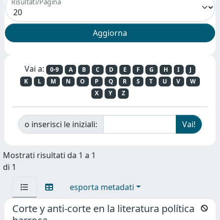
Risultati/Pagina
Vai a:
0-9
A
B
C
D
E
F
G
H
I
J
K
L
M
N
O
P
Q
R
S
T
U
V
W
X
Y
Z
o inserisci le iniziali:
Mostrati risultati da 1 a 1
di 1
esporta metadati
Corte y anti-corte en la literatura política