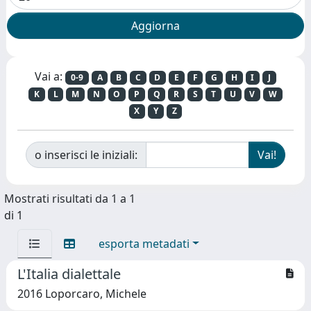
Vai a:
0-9
A
B
C
D
E
F
G
H
I
J
K
L
M
N
O
P
Q
R
S
T
U
V
W
X
Y
Z
o inserisci le iniziali:
Mostrati risultati da 1 a 1
di 1
esporta metadati
L'Italia dialettale
2016 Loporcaro, Michele