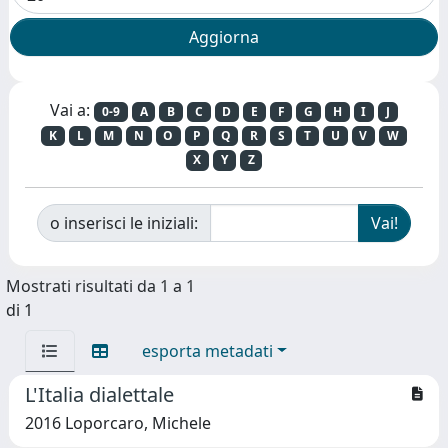
Vai a:
0-9
A
B
C
D
E
F
G
H
I
J
K
L
M
N
O
P
Q
R
S
T
U
V
W
X
Y
Z
o inserisci le iniziali:
Mostrati risultati da 1 a 1
di 1
esporta metadati
L'Italia dialettale
2016 Loporcaro, Michele