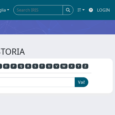
glia
IT
LOGIN
STORIA
O
P
Q
R
S
T
U
V
W
X
Y
Z