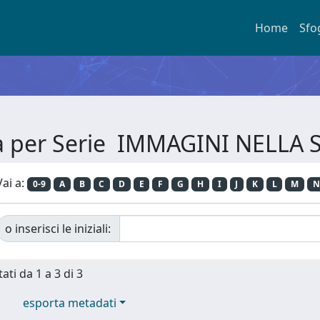
Home
Sfo
ia per Serie IMMAGINI NELLA 
Vai a:
0-9
A
B
C
D
E
F
G
H
I
J
K
L
M
N
o inserisci le iniziali:
ati da 1 a 3 di 3
esporta metadati