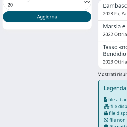
L'ambasci
2023 Fu, Ya
Marsia e 
2022 Ottria,
Tasso «no
Bendidio
2023 Ottria,
Mostrati risult
Legenda 
file ad a
file disp
file dispo
file non
file sot