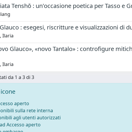
ata Tenshō : un'occasione poetica per Tasso e Gr
liang
Glauco : esegesi, riscritture e visualizzazioni di
 Ilaria
vo Glauco», «novo Tantalo» : controfigure mitiche 
 Ilaria
ati da 1 a 3 di 3
icone
ccesso aperto
onibili sulla rete interna
nibili agli utenti autorizzati
 ad Accesso aperto
to embargo