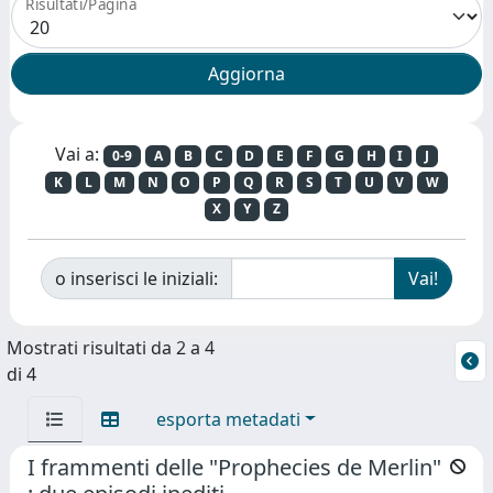
Risultati/Pagina
Vai a:
0-9
A
B
C
D
E
F
G
H
I
J
K
L
M
N
O
P
Q
R
S
T
U
V
W
X
Y
Z
o inserisci le iniziali:
Mostrati risultati da 2 a 4
di 4
esporta metadati
I frammenti delle "Prophecies de Merlin"