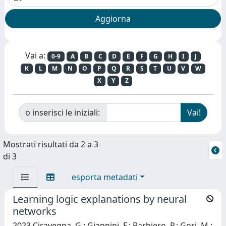
Vai a:
0-9
A
B
C
D
E
F
G
H
I
J
K
L
M
N
O
P
Q
R
S
T
U
V
W
X
Y
Z
o inserisci le iniziali:
Mostrati risultati da 2 a 3
di 3
esporta metadati
Learning logic explanations by neural
networks
2023 Ciravegna, G.; Giannini, F.; Barbiero, P.; Gori, M.;