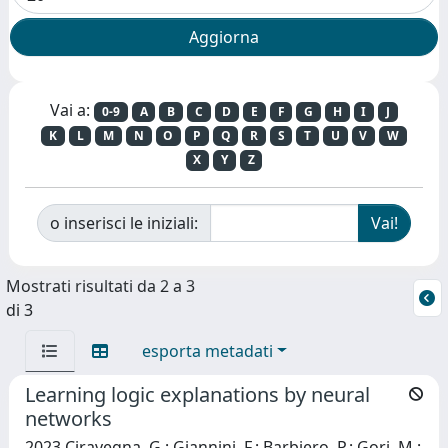
Vai a:
0-9
A
B
C
D
E
F
G
H
I
J
K
L
M
N
O
P
Q
R
S
T
U
V
W
X
Y
Z
o inserisci le iniziali:
Mostrati risultati da 2 a 3
di 3
esporta metadati
Learning logic explanations by neural
networks
2023 Ciravegna, G.; Giannini, F.; Barbiero, P.; Gori, M.;