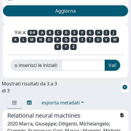
Vai a:
0-9
A
B
C
D
E
F
G
H
I
J
K
L
M
N
O
P
Q
R
S
T
U
V
W
X
Y
Z
o inserisci le iniziali:
Mostrati risultati da 3 a 3
di 3
esporta metadati
Relational neural machines
2020 Marra, Giuseppe; Diligenti, Michelangelo;
Giannini, Francesco; Gori, Marco.; Maggini, Michele