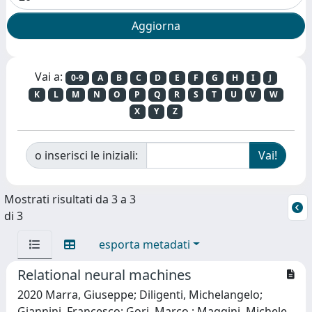
Vai a:
0-9
A
B
C
D
E
F
G
H
I
J
K
L
M
N
O
P
Q
R
S
T
U
V
W
X
Y
Z
o inserisci le iniziali:
Mostrati risultati da 3 a 3
di 3
esporta metadati
Relational neural machines
2020 Marra, Giuseppe; Diligenti, Michelangelo;
Giannini, Francesco; Gori, Marco.; Maggini, Michele