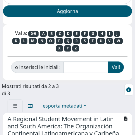
Vai a:
0-9
A
B
C
D
E
F
G
H
I
J
K
L
M
N
O
P
Q
R
S
T
U
V
W
X
Y
Z
o inserisci le iniziali:
Mostrati risultati da 2 a 3
di 3
esporta metadati
A Regional Student Movement in Latin
and South America: The Organización
Continental Latinoamericana y Caribeña