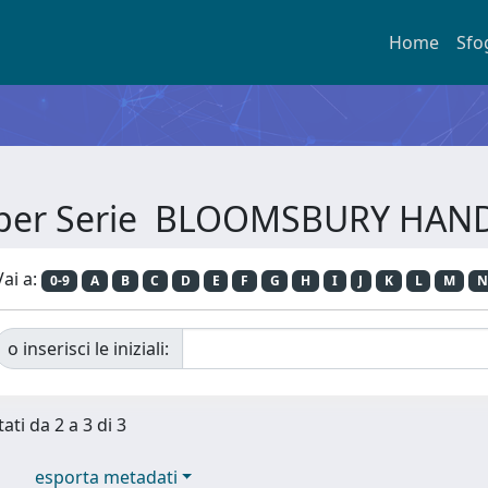
Home
Sfo
a per Serie BLOOMSBURY HA
Vai a:
0-9
A
B
C
D
E
F
G
H
I
J
K
L
M
N
o inserisci le iniziali:
ati da 2 a 3 di 3
esporta metadati