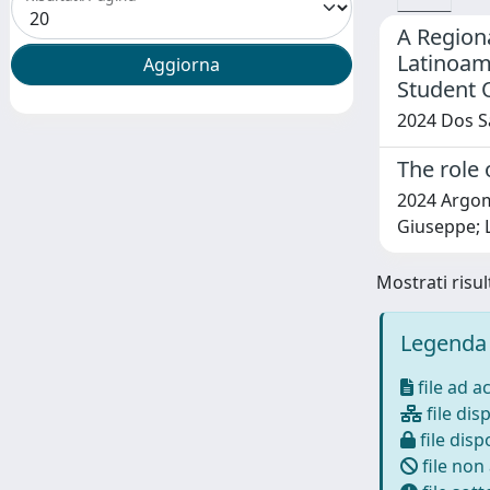
A Region
Latinoam
Student 
2024 Dos S
The role 
2024 Argome
Giuseppe; L
Mostrati risult
Legenda 
file ad a
file disp
file dispo
file non