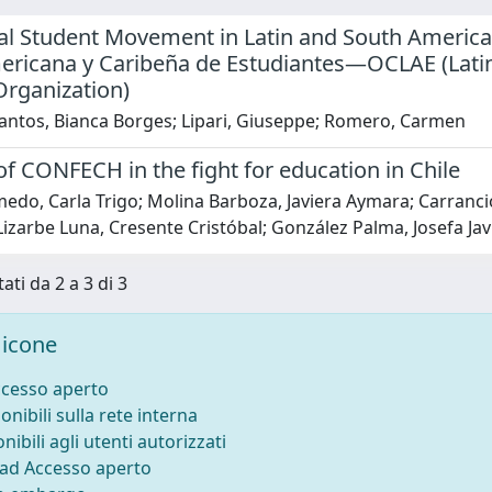
al Student Movement in Latin and South America
ericana y Caribeña de Estudiantes—OCLAE (Lati
Organization)
antos, Bianca Borges; Lipari, Giuseppe; Romero, Carmen
of CONFECH in the fight for education in Chile
do, Carla Trigo; Molina Barboza, Javiera Aymara; Carrancio 
izarbe Luna, Cresente Cristóbal; González Palma, Josefa Jav
ati da 2 a 3 di 3
icone
ccesso aperto
onibili sulla rete interna
nibili agli utenti autorizzati
 ad Accesso aperto