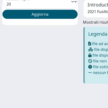
Introduc
2021 Fusil
Mostrati risult
Legenda 
file ad a
file disp
file dispo
file non
file sot
nessun f