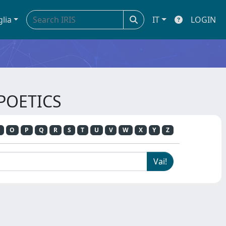
glia
IT
LOGIN
 POETICS
O
P
Q
R
S
T
U
V
W
X
Y
Z