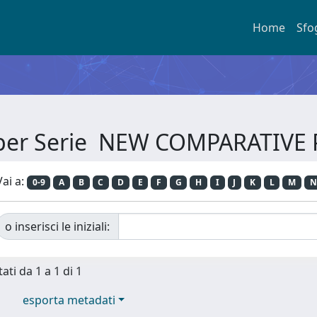
Home
Sfo
 per Serie NEW COMPARATIVE
Vai a:
0-9
A
B
C
D
E
F
G
H
I
J
K
L
M
N
o inserisci le iniziali:
ati da 1 a 1 di 1
esporta metadati