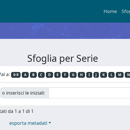
Home
Sfo
Sfoglia per Serie
Vai a:
0-9
A
B
C
D
E
F
G
H
I
J
K
L
M
N
o inserisci le iniziali:
ati da 1 a 1 di 1
esporta metadati