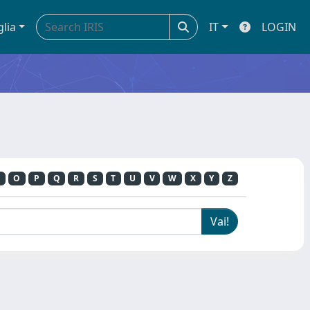
glia
IT
LOGIN
O
P
Q
R
S
T
U
V
W
X
Y
Z