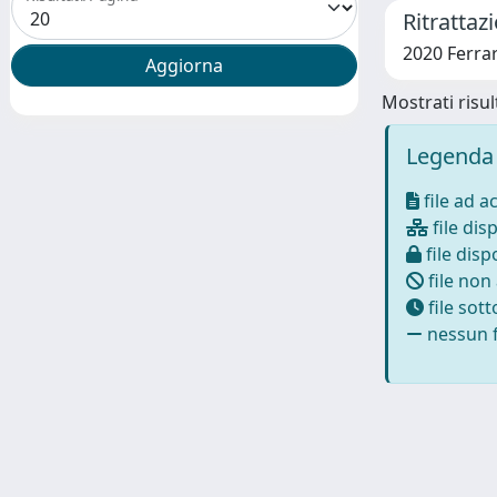
Ritrattaz
2020 Ferrar
Mostrati risult
Legenda 
file ad a
file disp
file dispo
file non
file sot
nessun f