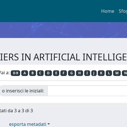
Home
Sfo
NTIERS IN ARTIFICIAL INTELLI
Vai a:
0-9
A
B
C
D
E
F
G
H
I
J
K
L
M
N
o inserisci le iniziali:
ati da 3 a 3 di 3
esporta metadati