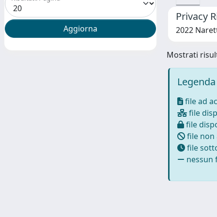
Privacy R
2022 Narett
Mostrati risult
Legenda 
file ad a
file disp
file dispo
file non
file sot
nessun f