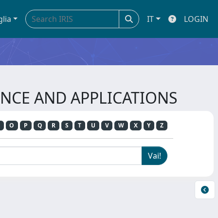
glia
IT
LOGIN
GENCE AND APPLICATIONS
O
P
Q
R
S
T
U
V
W
X
Y
Z