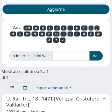
Vai a:
0-9
A
B
C
D
E
F
G
H
I
J
K
L
M
N
O
P
Q
R
S
T
U
V
W
X
Y
Z
o inserisci le iniziali:
Mostrati risultati da 1 a 1
di 1
esporta metadati
U. Rari Inc. 18 : 1471 [Venezia, Cristoforo
Valdarfer]
2021 Napoli, Adriano