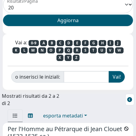
Risultati/Pagina
Vai a:
0-9
A
B
C
D
E
F
G
H
I
J
K
L
M
N
O
P
Q
R
S
T
U
V
W
X
Y
Z
o inserisci le iniziali:
Mostrati risultati da 2 a 2
di 2
esporta metadati
Per l’Homme au Pétrarque di Jean Clouet