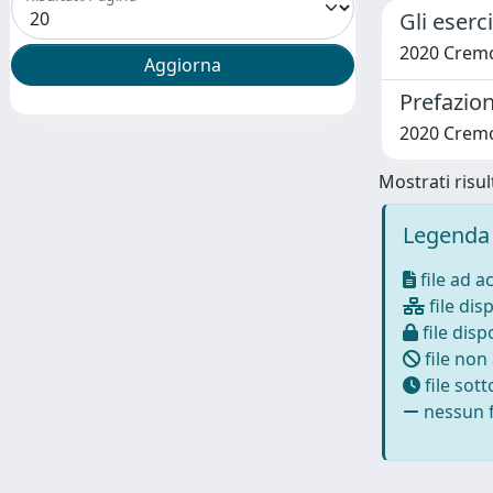
Gli eserc
2020 Cremo
Prefazion
2020 Cremo
Mostrati risult
Legenda 
file ad a
file disp
file dispo
file non
file sot
nessun f