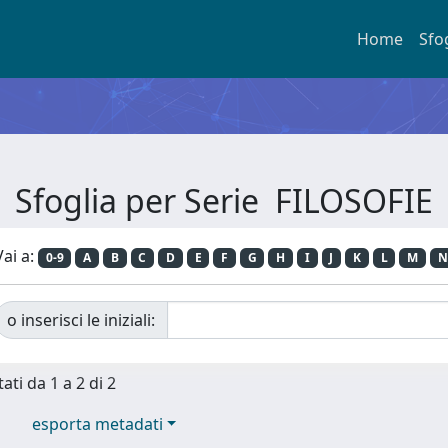
Home
Sfo
Sfoglia per Serie FILOSOFIE
Vai a:
0-9
A
B
C
D
E
F
G
H
I
J
K
L
M
N
o inserisci le iniziali:
ati da 1 a 2 di 2
esporta metadati