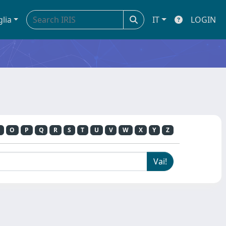
glia
IT
LOGIN
O
P
Q
R
S
T
U
V
W
X
Y
Z