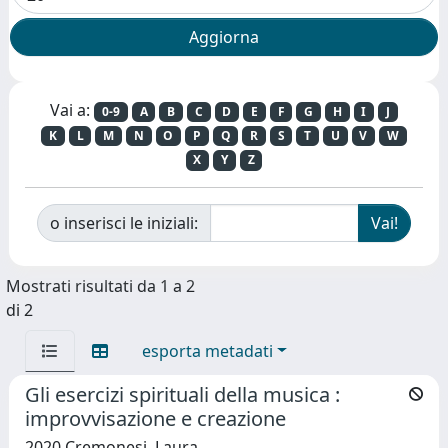
Vai a:
0-9
A
B
C
D
E
F
G
H
I
J
K
L
M
N
O
P
Q
R
S
T
U
V
W
X
Y
Z
o inserisci le iniziali:
Mostrati risultati da 1 a 2
di 2
esporta metadati
Gli esercizi spirituali della musica :
improvvisazione e creazione
2020 Cremonesi, Laura