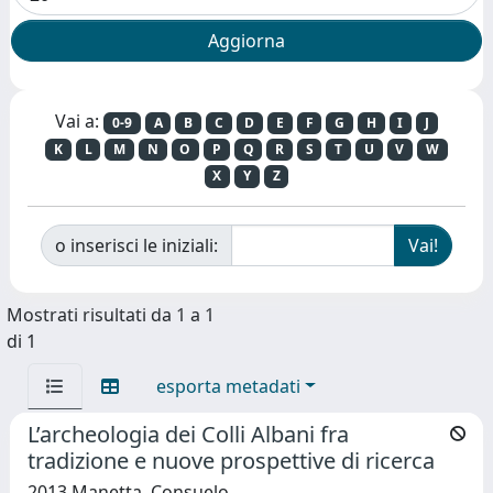
Vai a:
0-9
A
B
C
D
E
F
G
H
I
J
K
L
M
N
O
P
Q
R
S
T
U
V
W
X
Y
Z
o inserisci le iniziali:
Mostrati risultati da 1 a 1
di 1
esporta metadati
L’archeologia dei Colli Albani fra
tradizione e nuove prospettive di ricerca
2013 Manetta, Consuelo