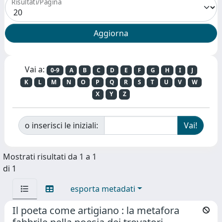
Risultati/Pagina
Vai a:
0-9
A
B
C
D
E
F
G
H
I
J
K
L
M
N
O
P
Q
R
S
T
U
V
W
X
Y
Z
o inserisci le iniziali:
Mostrati risultati da 1 a 1
di 1
esporta metadati
Il poeta come artigiano : la metafora