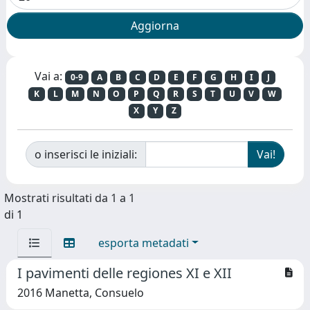
Vai a:
0-9
A
B
C
D
E
F
G
H
I
J
K
L
M
N
O
P
Q
R
S
T
U
V
W
X
Y
Z
o inserisci le iniziali:
Mostrati risultati da 1 a 1
di 1
esporta metadati
I pavimenti delle regiones XI e XII
2016 Manetta, Consuelo