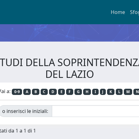
Home
Sfo
E STUDI DELLA SOPRINTENDEN
DEL LAZIO
Vai a:
0-9
A
B
C
D
E
F
G
H
I
J
K
L
M
N
o inserisci le iniziali:
ati da 1 a 1 di 1