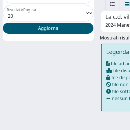
Risultati/Pagina
La c.d. v
2024 Manett
Mostrati risult
Legenda 
file ad a
file disp
file dispo
file non
file sot
nessun f