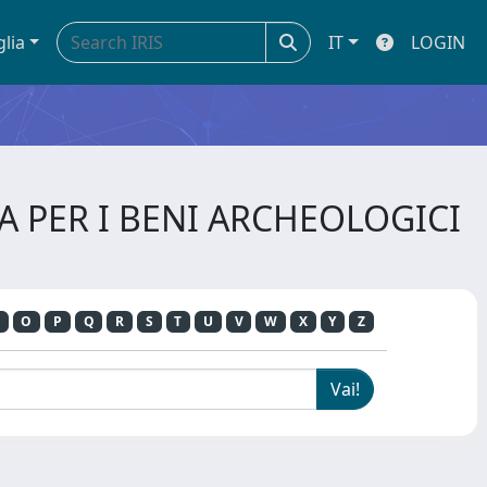
glia
IT
LOGIN
ZA PER I BENI ARCHEOLOGICI
O
P
Q
R
S
T
U
V
W
X
Y
Z