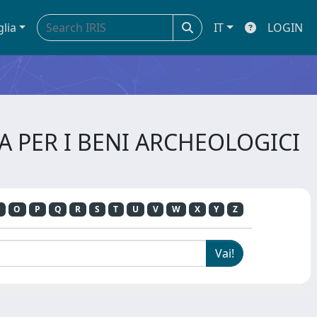
glia
IT
LOGIN
ZA PER I BENI ARCHEOLOGICI
O
P
Q
R
S
T
U
V
W
X
Y
Z