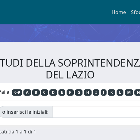
Home
Sfo
E STUDI DELLA SOPRINTENDEN
DEL LAZIO
Vai a:
0-9
A
B
C
D
E
F
G
H
I
J
K
L
M
N
o inserisci le iniziali:
ati da 1 a 1 di 1