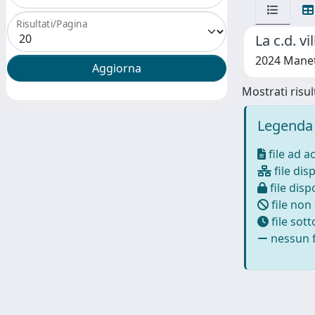
Risultati/Pagina
La c.d. v
2024 Manett
Mostrati risult
Legenda 
file ad a
file disp
file dispo
file non
file sot
nessun f