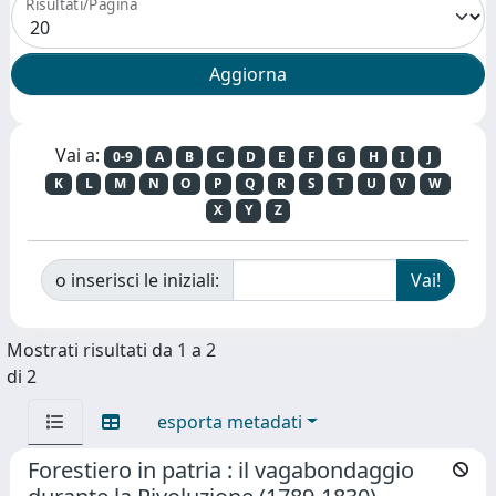
Risultati/Pagina
Vai a:
0-9
A
B
C
D
E
F
G
H
I
J
K
L
M
N
O
P
Q
R
S
T
U
V
W
X
Y
Z
o inserisci le iniziali:
Mostrati risultati da 1 a 2
di 2
esporta metadati
Forestiero in patria : il vagabondaggio