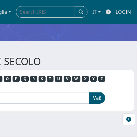
glia
IT
LOGIN
II SECOLO
O
P
Q
R
S
T
U
V
W
X
Y
Z