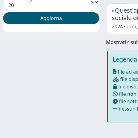
«Quest'ap
sociale d
2024 Cioni,
Mostrati risult
Legenda 
file ad a
file disp
file dispo
file non
file sot
nessun f