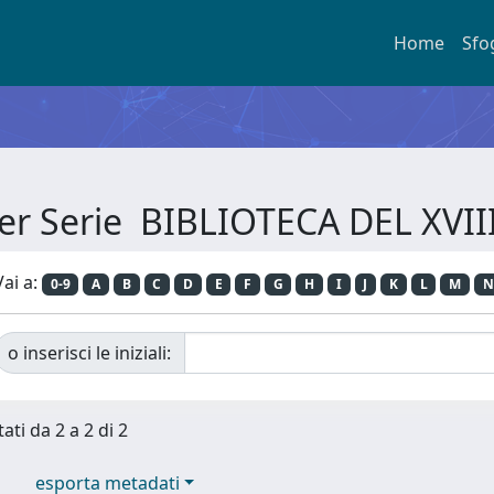
Home
Sfo
per Serie BIBLIOTECA DEL XVI
Vai a:
0-9
A
B
C
D
E
F
G
H
I
J
K
L
M
N
o inserisci le iniziali:
ati da 2 a 2 di 2
esporta metadati