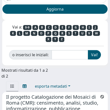
Vai a:
0-9
A
B
C
D
E
F
G
H
I
J
K
L
M
N
O
P
Q
R
S
T
U
V
W
X
Y
Z
o inserisci le iniziali:
Mostrati risultati da 1 a 2
di 2
esporta metadati
Il progetto Catalogazione dei Mosaici di
Roma (CMR): censimento, analisi, studio,
informatizzazione, pubblicazione