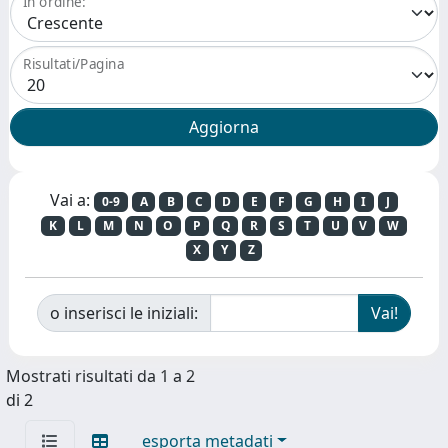
In ordine:
Risultati/Pagina
Vai a:
0-9
A
B
C
D
E
F
G
H
I
J
K
L
M
N
O
P
Q
R
S
T
U
V
W
X
Y
Z
o inserisci le iniziali:
Mostrati risultati da 1 a 2
di 2
esporta metadati