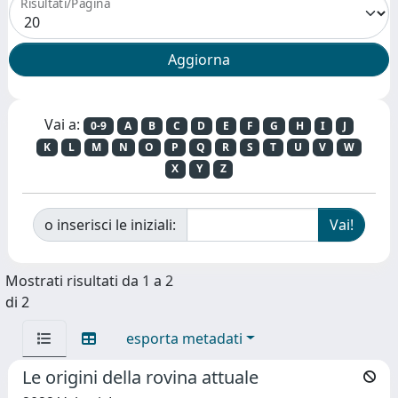
Risultati/Pagina
Vai a:
0-9
A
B
C
D
E
F
G
H
I
J
K
L
M
N
O
P
Q
R
S
T
U
V
W
X
Y
Z
o inserisci le iniziali:
Mostrati risultati da 1 a 2
di 2
esporta metadati
Le origini della rovina attuale