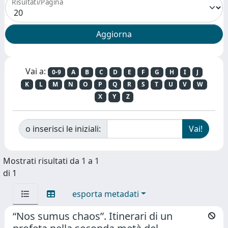
Risultati/Pagina
Vai a:
0-9
A
B
C
D
E
F
G
H
I
J
K
L
M
N
O
P
Q
R
S
T
U
V
W
X
Y
Z
o inserisci le iniziali:
Mostrati risultati da 1 a 1
di 1
esporta metadati
“Nos sumus chaos”. Itinerari di un