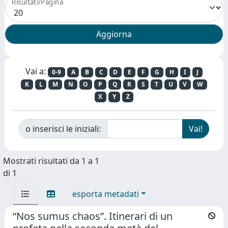
Risultati/Pagina
Vai a:
0-9
A
B
C
D
E
F
G
H
I
J
K
L
M
N
O
P
Q
R
S
T
U
V
W
X
Y
Z
o inserisci le iniziali:
Mostrati risultati da 1 a 1
di 1
esporta metadati
“Nos sumus chaos”. Itinerari di un