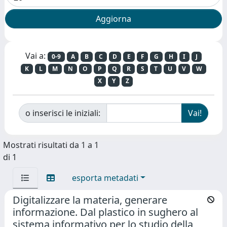
Vai a:
0-9
A
B
C
D
E
F
G
H
I
J
K
L
M
N
O
P
Q
R
S
T
U
V
W
X
Y
Z
o inserisci le iniziali:
Mostrati risultati da 1 a 1
di 1
esporta metadati
Digitalizzare la materia, generare
informazione. Dal plastico in sughero al
sistema informativo per lo studio della