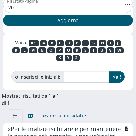
Risultati/Pagina
Vai a:
0-9
A
B
C
D
E
F
G
H
I
J
K
L
M
N
O
P
Q
R
S
T
U
V
W
X
Y
Z
o inserisci le iniziali:
Mostrati risultati da 1 a 1
di 1
esporta metadati
«Per le malizie ischifare e per mantenere