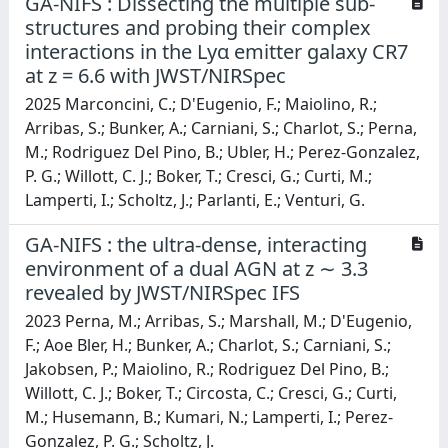
GA-NIFS : Dissecting the multiple sub-
structures and probing their complex
interactions in the Lyα emitter galaxy CR7
at z = 6.6 with JWST/NIRSpec
2025 Marconcini, C.; D'Eugenio, F.; Maiolino, R.;
Arribas, S.; Bunker, A.; Carniani, S.; Charlot, S.; Perna,
M.; Rodriguez Del Pino, B.; Ubler, H.; Perez-Gonzalez,
P. G.; Willott, C. J.; Boker, T.; Cresci, G.; Curti, M.;
Lamperti, I.; Scholtz, J.; Parlanti, E.; Venturi, G.
GA-NIFS : the ultra-dense, interacting
environment of a dual AGN at z ∼ 3.3
revealed by JWST/NIRSpec IFS
2023 Perna, M.; Arribas, S.; Marshall, M.; D'Eugenio,
F.; Aoe Bler, H.; Bunker, A.; Charlot, S.; Carniani, S.;
Jakobsen, P.; Maiolino, R.; Rodriguez Del Pino, B.;
Willott, C. J.; Boker, T.; Circosta, C.; Cresci, G.; Curti,
M.; Husemann, B.; Kumari, N.; Lamperti, I.; Perez-
Gonzalez, P. G.; Scholtz, J.