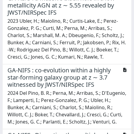
metallicity AGN at z ∼ 5.55 revealed by
JWST/NIRSpec IFS
2023 Ubler, H.; Maiolino, R.; Curtis-Lake, E.; Perez-
Gonzalez, P. G.; Curti, M.; Perna, M.; Arribas, S.;
Charlot, S.; Marshall, M. A.; Dbeugenio, F.; Scholtz, J.;
Bunker, A.; Carniani, S.; Ferruit, P.; Jakobsen, P.; Rix, H.
-W.; Rodriguez Del Pino, B.; Willott, C. J.; Boeker, T.;
Cresci, G.; Jones, G. C.; Kumari, N.; Rawle, T.
GA-NIFS : co-evolution within a highly
star-forming galaxy group at z ∼ 3.7
witnessed by JWST/NIRSpec IFS
2024 Del Pino, B. R.; Perna, M.; Arribas, S.; D'Eugenio,
F.; Lamperti, I.; Perez-Gonzalez, P. G.; Ubler, H.;
Bunker, A.; Carniani, S.; Charlot, S.; Maiolino, R.;
Willott, C. J.; Boker, T.; Chevallard, J.; Cresci, G.; Curti,
M.; Jones, G. C.; Parlanti, E.; Scholtz, J.; Venturi, G.