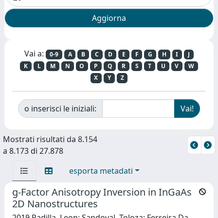
Vai a:
0-9
A
B
C
D
E
F
G
H
I
J
K
L
M
N
O
P
Q
R
S
T
U
V
W
X
Y
Z
o inserisci le iniziali:
Mostrati risultati da 8.154
a 8.173 di 27.878
esporta metadati
g-Factor Anisotropy Inversion in InGaAs
2D Nanostructures
2019 Padilla, Leon; Sandoval, Toloza; Ferreira Da