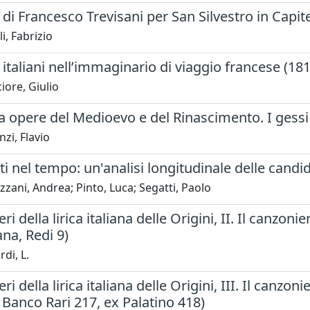
i di Francesco Trevisani per San Silvestro in Capi
i, Fabrizio
i italiani nell’immaginario di viaggio francese (18
iore, Giulio
da opere del Medioevo e del Rinascimento. I gessi
zi, Flavio
ti nel tempo: un'analisi longitudinale delle candid
zani, Andrea; Pinto, Luca; Segatti, Paolo
eri della lirica italiana delle Origini, II. Il canzo
na, Redi 9)
di, L.
ri della lirica italiana delle Origini, III. Il canzo
 Banco Rari 217, ex Palatino 418)