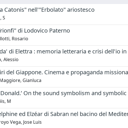
ha Catonis" nell'"Erbolato" ariostesco
, S
Trionfi" di Lodovico Paterno
lotti, Rosario
orda' di Elettra : memoria letteraria e crisi dell'i
, Alessio
iri del Giappone. Cinema e propaganda missionari
 Maggiore, Gianluca
e Donald.’ On the sound symbolism and symboli
is, M
elphine ed Elzéar di Sabran nel bacino del Medit
oyo Vega, Jose Luis