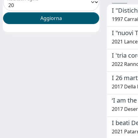
I "Distic
1997 Carrai
I "nuovi 
2021 Lancel
I 'tria c
2022 Ranno
I 26 mart
2017 Della
‘I am th
2017 Deseri
I beati D
2021 Patarr