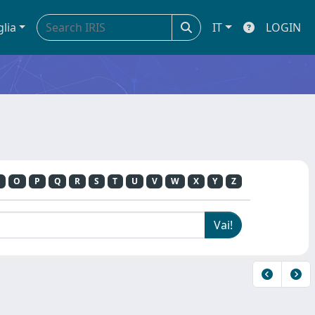
glia
IT
LOGIN
O
P
Q
R
S
T
U
V
W
X
Y
Z