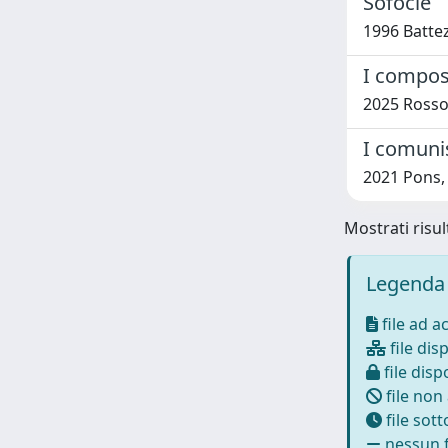
Sofocle
1996 Battez
I compost
2025 Rosso,
I comunis
2021 Pons, 
Mostrati risul
Legenda 
file ad a
file disp
file dispo
file non
file sot
nessun f