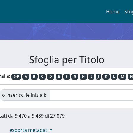
Home
Sfo
Sfoglia per Titolo
Vai a:
0-9
A
B
C
D
E
F
G
H
I
J
K
L
M
N
o inserisci le iniziali:
tati da 9.470 a 9.489 di 27.879
esporta metadati