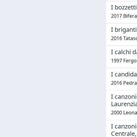
I bozzett
2017 Biferal
I brigant
2016 Tatasc
I calchi 
1997 Fergon
I candida
2016 Pedraz
I canzoni
Laurenzia
2000 Leonar
I canzonie
Centrale,