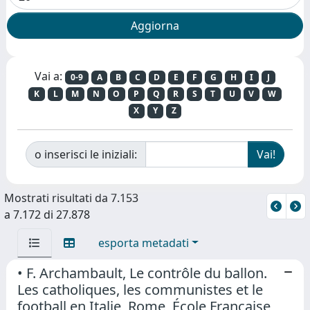
Vai a:
0-9
A
B
C
D
E
F
G
H
I
J
K
L
M
N
O
P
Q
R
S
T
U
V
W
X
Y
Z
o inserisci le iniziali:
Mostrati risultati da 7.153
a 7.172 di 27.878
esporta metadati
• F. Archambault, Le contrôle du ballon.
Les catholiques, les communistes et le
football en Italie, Rome, École Française