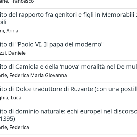
ane, Francesco
to del rapporto fra genitori e figli in Memorabili 2
li
ni, Anna
to di "Paolo VI. Il papa del moderno"
zi, Daniele
to di Camiola e della ‘nuova’ moralità nel De mul
rle, Federica Maria Giovanna
to di Dolce traduttore di Ruzante (con una postil
hia, Luca
to di dominio naturale: echi europei nel discors
(1395)
rle, Federica