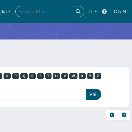
glia
IT
LOGIN
O
P
Q
R
S
T
U
V
W
X
Y
Z