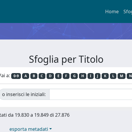
Home
Sfo
Sfoglia per Titolo
Vai a:
0-9
A
B
C
D
E
F
G
H
I
J
K
L
M
N
o inserisci le iniziali:
tati da 19.830 a 19.849 di 27.876
esporta metadati