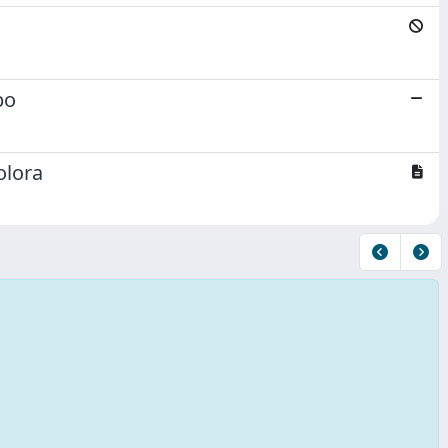
bo
olora