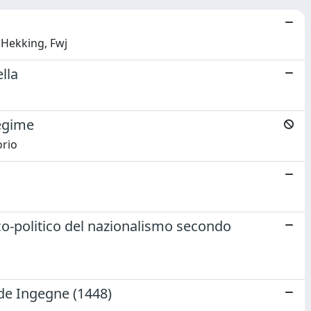
; Hekking, Fwj
lla
regime
orio
ico-politico del nazionalismo secondo
 de Ingegne (1448)