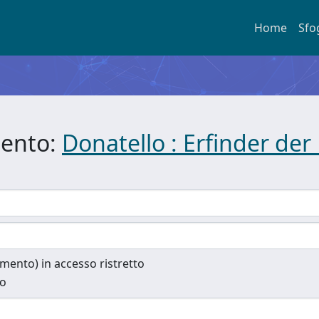
Home
Sfo
mento:
Donatello : Erfinder der
cumento) in accesso ristretto
to