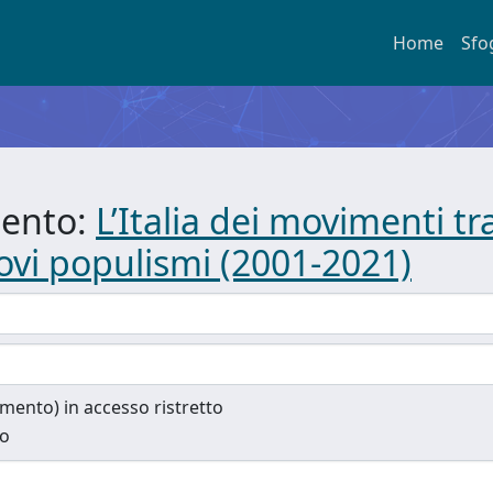
Home
Sfo
mento:
L’Italia dei movimenti tr
uovi populismi (2001-2021)
cumento) in accesso ristretto
to