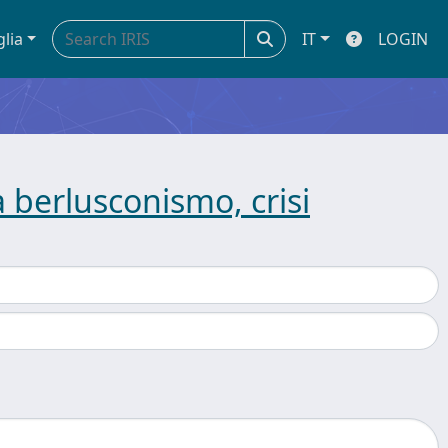
glia
IT
LOGIN
a berlusconismo, crisi