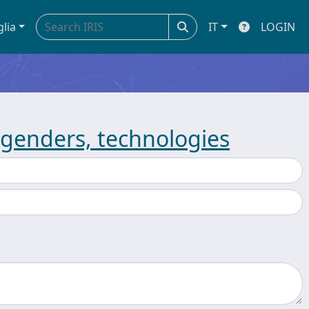
glia
IT
LOGIN
s, genders, technologies