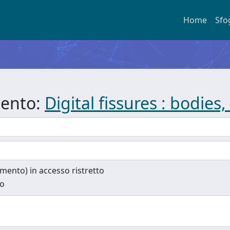
Home
Sfo
mento:
Digital fissures : bodie
cumento) in accesso ristretto
to