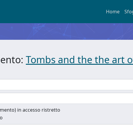
Home
Sfo
mento:
Tombs and the the art 
cumento) in accesso ristretto
to