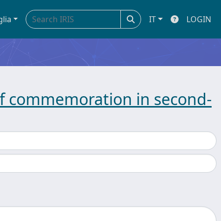
glia
IT
LOGIN
of commemoration in second-