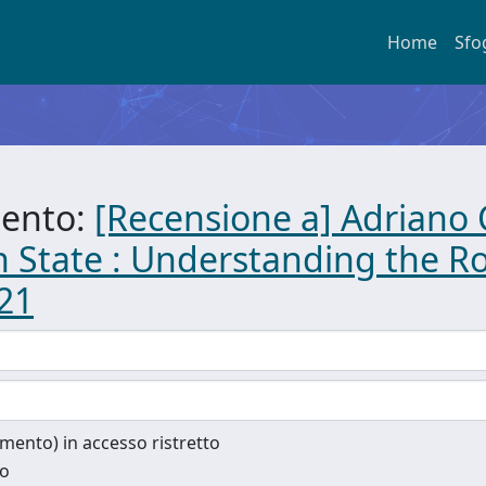
Home
Sfo
mento:
[Recensione a] Adriano 
n State : Understanding the R
21
cumento) in accesso ristretto
to