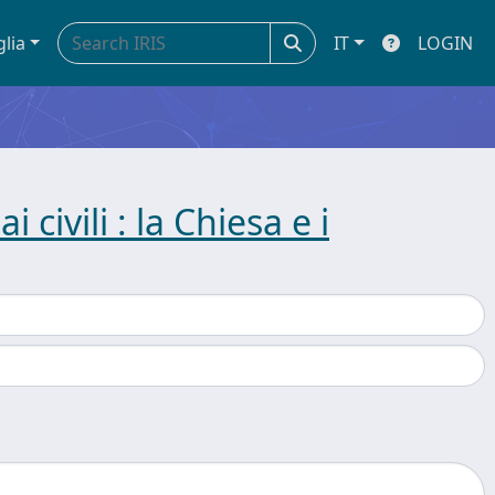
glia
IT
LOGIN
 civili : la Chiesa e i