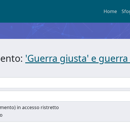
Home
Sfo
mento:
'Guerra giusta' e guerra ai
cumento) in accesso ristretto
to