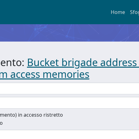
Home
Sfo
mento:
Bucket brigade address 
om access memories
cumento) in accesso ristretto
to