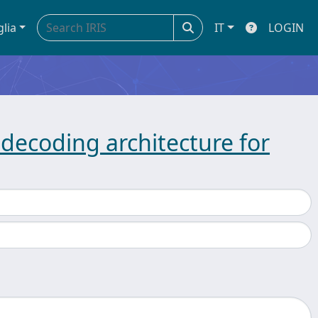
glia
IT
LOGIN
decoding architecture for