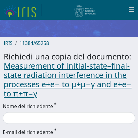
IRIS
11384/65258
Richiedi una copia del documento:
Measurement of initial-state–final-
state radiation interference in the
processes e+e− to μ+μ−γ and e+e−
to π+π−γ
Nome del richiedente
E-mail del richiedente