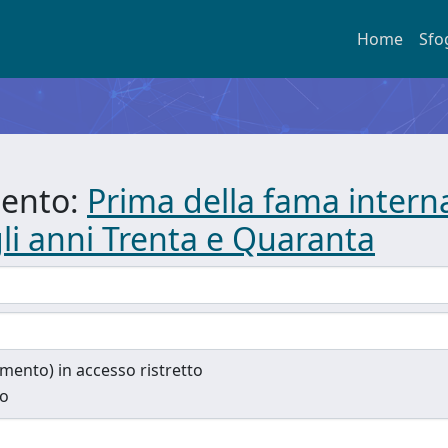
Home
Sfo
mento:
Prima della fama interna
li anni Trenta e Quaranta
cumento) in accesso ristretto
to