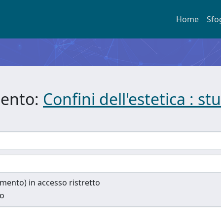
Home
Sfo
mento:
Confini dell'estetica : s
cumento) in accesso ristretto
to