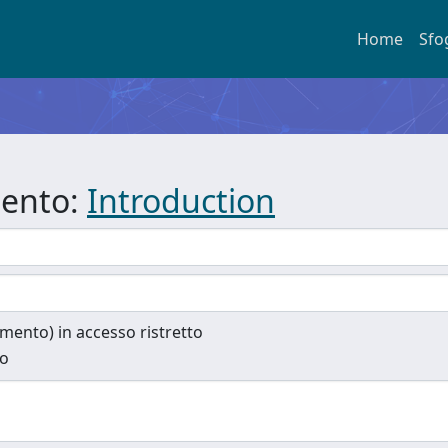
Home
Sfo
mento:
Introduction
cumento) in accesso ristretto
to