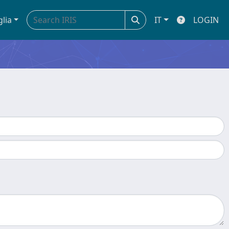
glia
IT
LOGIN