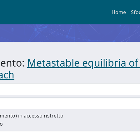
Home
Sfo
mento:
Metastable equilibria of 
oach
cumento) in accesso ristretto
to