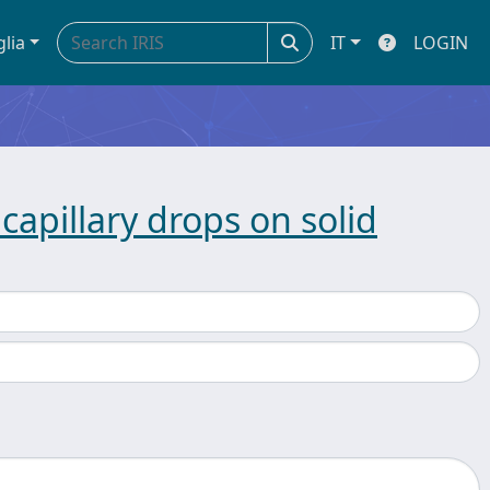
glia
IT
LOGIN
capillary drops on solid