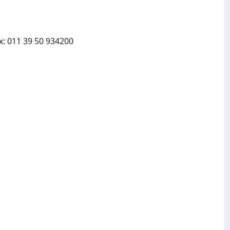
Giardini Editori Stampatori:via Santa Bibbiana 28, 56127 Pisa Italy:011 39 50 934242, Fax: 011 39 50 934200