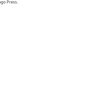
Chicago:University of Chicago Press.